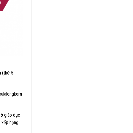
i (thứ 5
hulalongkorn
sở giáo dục
g xếp hạng