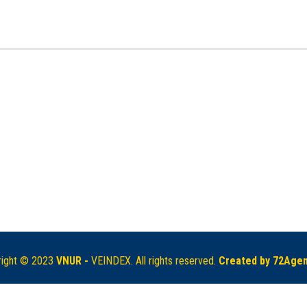
right © 2023
VNUR -
VEINDEX. All rights reserved.
Created by
72Agen