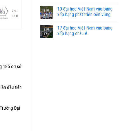
10 đại học Việt Nam vào bảng
09
xếp hạng phát triển bền vững
Th1
17 đại học Việt Nam vào bảng
09
xếp hạng châu Á
Th1
ng 185 cơ sở
lần đầu tiên
 Trường Đại