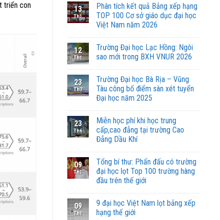
 triển con
Phân tích kết quả Bảng xếp hạng
13
TOP 100 Cơ sở giáo dục đại học
Th1
Việt Nam năm 2026
Trường Đại học Lạc Hồng: Ngôi
12
sao mới trong BXH VNUR 2026
Th1
Trường Đại học Bà Rịa – Vũng
23
Tàu công bố điểm sàn xét tuyển
Th7
Đại học năm 2025
Miễn học phí khi học trung
23
cấp,cao đẳng tại trường Cao
Th6
Đẳng Dầu Khí
Tổng bí thư: Phấn đấu có trường
09
đại học lọt Top 100 trường hàng
Th1
đầu trên thế giới
9 đại học Việt Nam lọt bảng xếp
09
hạng thế giới
Th1