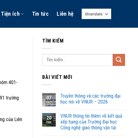
Tiện ích
Tin tức
Liên hệ
TÌM KIẾM
BÀI VIẾT MỚI
nhóm 401-
Truyền thông và các trường đại
591 trường
07
học nói về VNUR – 2026
Th2
VNUR thông tin thêm về kết quả
20
ững của Liên
xếp hạng của Trường Đại học
Th1
Công nghệ giao thông vận tải