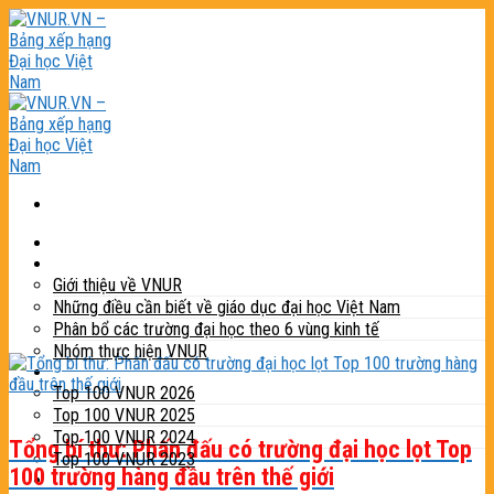
Skip
to
content
Trang chủ
Giới thiệu
Giới thiệu về VNUR
Những điều cần biết về giáo dục đại học Việt Nam
Phân bổ các trường đại học theo 6 vùng kinh tế
Nhóm thực hiện VNUR
Bảng xếp hạng
Top 100 VNUR 2026
Top 100 VNUR 2025
Top 100 VNUR 2024
Tổng bí thư: Phấn đấu có trường đại học lọt Top
Top 100 VNUR 2023
100 trường hàng đầu trên thế giới
Phương pháp xếp hạng