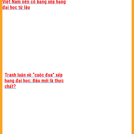
Việt Nam nên có bảng xếp hạng
đại học từ lâu
Tranh luận về “cuộc đua” xếp
hạng đại học: Đâu mới là thực
chất?