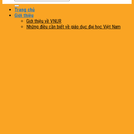
Trang chủ
Giới thiệu
Giới thiệu về VNUR
Những điều cần biết về giáo dục đại học Việt Nam
Phân bổ các trường đại học theo 6 vùng kinh tế
Nhóm thực hiện VNUR
Bảng xếp hạng
Top 100 VNUR 2026
Top 100 VNUR 2025
Top 100 VNUR 2024
Top 100 VNUR 2023
Phương pháp xếp hạng
VNUR 2026
VNUR 2025
VNUR 2024
VNUR 2023
Tiện ích
La bàn chọn ngành
Tính điểm xét tốt nghiệp
Tin tức
Liên hệ