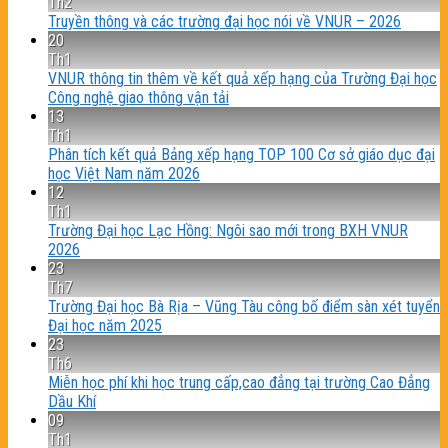
Th2
Truyền thông và các trường đại học nói về VNUR – 2026
20
Th1
VNUR thông tin thêm về kết quả xếp hạng của Trường Đại học
Công nghệ giao thông vận tải
13
Th1
Phân tích kết quả Bảng xếp hạng TOP 100 Cơ sở giáo dục đại
học Việt Nam năm 2026
12
Th1
Trường Đại học Lạc Hồng: Ngôi sao mới trong BXH VNUR
2026
23
Th7
Trường Đại học Bà Rịa – Vũng Tàu công bố điểm sàn xét tuyển
Đại học năm 2025
23
Th6
Miễn học phí khi học trung cấp,cao đẳng tại trường Cao Đẳng
Dầu Khí
09
Th1