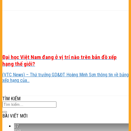
Đại học Việt Nam đang ở vị trí nào trên bản đồ xếp
hạng thế giới?
(VTC News) – Thứ trưởng GD&ĐT Hoàng Minh Sơn thông tin về bảng
xếp hạng của...
TÌM KIẾM
BÀI VIẾT MỚI
07