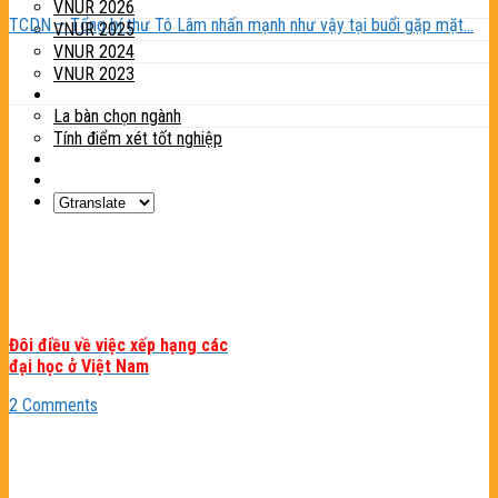
VNUR 2026
TCDN – Tổng bí thư Tô Lâm nhấn mạnh như vậy tại buổi gặp mặt...
VNUR 2025
VNUR 2024
VNUR 2023
Tiện ích
La bàn chọn ngành
Tính điểm xét tốt nghiệp
Tin tức
Liên hệ
Đôi điều về việc xếp hạng các
đại học ở Việt Nam
2 Comments