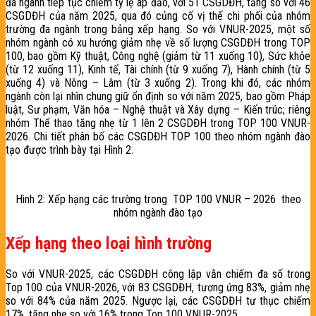
đa ngành tiếp tục chiếm tỷ lệ áp đảo, với 51 CSGDĐH, tăng so với 46
CSGDĐH của năm 2025, qua đó củng cố vị thế chi phối của nhóm
trường đa ngành trong bảng xếp hạng. So với VNUR-2025, một số
nhóm ngành có xu hướng giảm nhẹ về số lượng CSGDĐH trong TOP
100, bao gồm Kỹ thuật, Công nghệ (giảm từ 11 xuống 10), Sức khỏe
(từ 12 xuống 11), Kinh tế, Tài chính (từ 9 xuống 7), Hành chính (từ 5
xuống 4) và Nông – Lâm (từ 3 xuống 2). Trong khi đó, các nhóm
ngành còn lại nhìn chung giữ ổn định so với năm 2025, bao gồm Pháp
luật, Sư phạm, Văn hóa – Nghệ thuật và Xây dựng – Kiến trúc; riêng
nhóm Thể thao tăng nhẹ từ 1 lên 2 CSGDĐH trong TOP 100 VNUR-
2026. Chi tiết phân bố các CSGDĐH TOP 100 theo nhóm ngành đào
tạo được trình bày tại Hình 2.
Hình 2: Xếp hạng các trường trong TOP 100 VNUR – 2026 theo
nhóm ngành đào tạo
Xếp hạng theo loại hình trường
So với VNUR-2025, các CSGDĐH công lập vẫn chiếm đa số trong
Top 100 của VNUR-2026, với 83 CSGDĐH, tương ứng 83%, giảm nhẹ
so với 84% của năm 2025. Ngược lại, các CSGDĐH tư thục chiếm
17%, tăng nhẹ so với 16% trong Top 100 VNUR-2025.