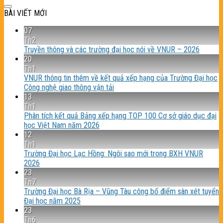
BÀI VIẾT MỚI
07
Th2
Truyền thông và các trường đại học nói về VNUR – 2026
20
Th1
VNUR thông tin thêm về kết quả xếp hạng của Trường Đại học
Công nghệ giao thông vận tải
13
Th1
Phân tích kết quả Bảng xếp hạng TOP 100 Cơ sở giáo dục đại
học Việt Nam năm 2026
12
Th1
Trường Đại học Lạc Hồng: Ngôi sao mới trong BXH VNUR
2026
23
Th7
Trường Đại học Bà Rịa – Vũng Tàu công bố điểm sàn xét tuyển
Đại học năm 2025
23
Th6