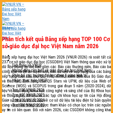
Skip
to
content
Xếp hạng
Phân tích kết quả Bảng xếp hạng TOP 100 Cơ
sở giáo dục đại học Việt Nam năm 2026
Trang chủ
Bảng xếp hạng đại học Việt Nam 2026 (VNUR-2026) rà soát tất cả
Giới thiệu
237 cơ sở giáo dục đại học (CSGDĐH) Việt Nam thông qua việc xử lý
Giới thiệu về VNUR
dữ liệu thông tin lớn bao gồm các Báo cáo thường niên, Báo cáo ba
Những điều cần biết về giáo dục đại học Việt Nam
công khai và Đề án tuyển sinh, các dữ liệu về xếp hạng của các bảng
Phân bổ các trường đại học theo 6 vùng kinh tế
xếp hạng toàn cầu như QS, THE, ARWU, kiểm định của Bộ Giáo dục
Nhóm thực hiện VNUR
và Đào tạo, định hạng của QS Stars và UPM, dữ liệu của Web of
Bảng xếp hạng
Science (WOS) và SCOPUS trong giai đoạn 5 năm (2020-2024), dữ
Top 100 VNUR 2026
liệu về hoạt động khoa học công nghệ và sáng chế của Bộ Khoa học
Top 100 VNUR 2025
và Công nghệ, dữ liệu về các tạp chí khoa học uy tín của Hội đồng
Top 100 VNUR 2024
Giáo sư Nhà nước, dữ liệu về cơ sở dữ liệu tài liệu điện tử bản quyền
cùng với nhiều thông tin được tham khảo có chọn lọc trên các nguồn
Top 100 VNUR 2023
uy tín có liên quan. Đối với năm 2026, các CSGDĐH không công khai
Phương pháp xếp hạng