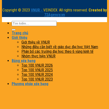
Copyright © 2023
VNUR -
VEINDEX. All rights reserved.
Created by
72Agency.vn
Trang chủ
Giới thiệu
Giới thiệu về VNUR
Những điều cần biết về giáo dục đại học Việt Nam
Phân bổ các trường đại học theo 6 vùng kinh tế
Nhóm thực hiện VNUR
Bảng xếp hạng
Top 100 VNUR 2026
Top 100 VNUR 2025
Top 100 VNUR 2024
Top 100 VNUR 2023
Phương pháp xếp hạng
VNUR 2026
VNUR 2025
VNUR 2024
VNUR 2023
Tiện ích