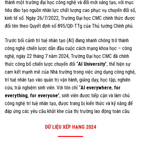
thành một trường đại học công nghệ và đổi mới sáng tạo, với mục
tiêu đào tạo nguồn nhân lực chất lượng cao phục vụ chuyển đổi số,
kinh tế số. Ngày 26/7/2022, Trường Đại học CMC chính thức được
đổi tên theo Quyết định số 895/QĐ-TTg của Thủ tướng Chính phủ.
Trước bối cảnh trí tuệ nhân tạo (AI) đang nhanh chóng trở thành
công nghệ chiến lược dẫn đầu cuộc cách mạng khoa học – công
nghệ, ngày 22 tháng 7 năm 2024, Trường Đại học CMC đã chính
thức công bố chiến lược chuyển đổi “
AI University
”, thể hiện sự
cam kết mạnh mẽ của Nhà trường trong việc ứng dụng công nghệ,
trí tuệ nhân tạo vào quản trị vận hành, giảng dạy, học tập, nghiên
cứu, trải nghiệm sinh viên. Với tôn chỉ “
AI everywhere
,
for
everything
,
for everyone
”, sinh viên được tiếp cận và làm chủ
công nghệ trí tuệ nhân tạo, được trang bị kiến thức và kỹ năng để
đáp ứng các yêu cầu khắt khe của thị trường lao động toàn cầu.
DỮ LIỆU XẾP HẠNG 2024