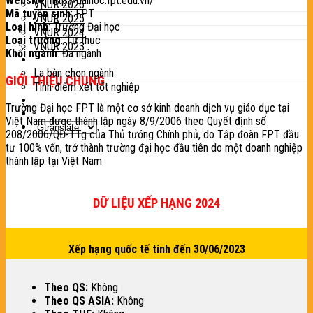
Website
: http://daihoc.fpt.edu.vn/
VNUR 2026
Mã tuyển sinh
: FPT
VNUR 2025
Loại hình
: Trường Đại học
VNUR 2024
Loại trường
: Tư thục
VNUR 2023
Khối ngành
: Đa ngành
Tiện ích
La bàn chọn ngành
GIỚI THIỆU CHUNG
Tính điểm xét tốt nghiệp
Tin tức
Trường Đại học FPT là một cơ sở kinh doanh dịch vụ giáo dục tại
Liên hệ
Việt Nam được thành lập ngày 8/9/2006 theo Quyết định số
208/2006/QĐ-TTg của Thủ tướng Chính phủ, do Tập đoàn FPT đầu
tư 100% vốn, trở thành trường đại học đầu tiên do một doanh nghiệp
thành lập tại Việt Nam
DỮ LIỆU XẾP HẠNG 2024
Xếp hạng quốc tế tính đến 30/06/2023
Theo QS:
Không
Theo QS ASIA:
Không