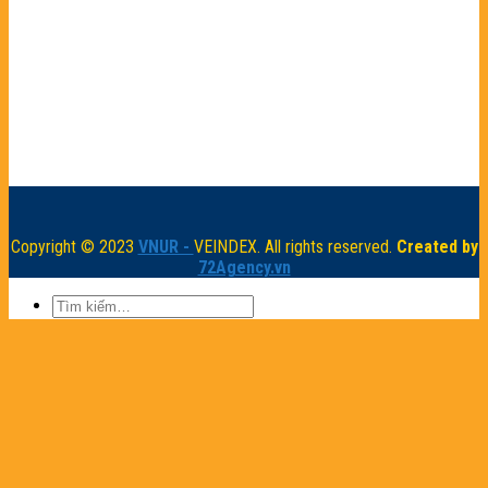
Copyright © 2023
VNUR -
VEINDEX. All rights reserved.
Created by
72Agency.vn
Trang chủ
Giới thiệu
Giới thiệu về VNUR
Những điều cần biết về giáo dục đại học Việt Nam
Phân bổ các trường đại học theo 6 vùng kinh tế
Nhóm thực hiện VNUR
Bảng xếp hạng