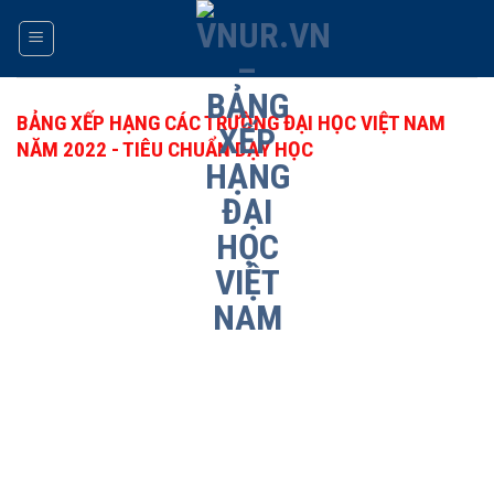
Skip
to
content
BẢNG XẾP HẠNG CÁC TRƯỜNG ĐẠI HỌC VIỆT NAM
NĂM 2022 - TIÊU CHUẨN DẠY HỌC