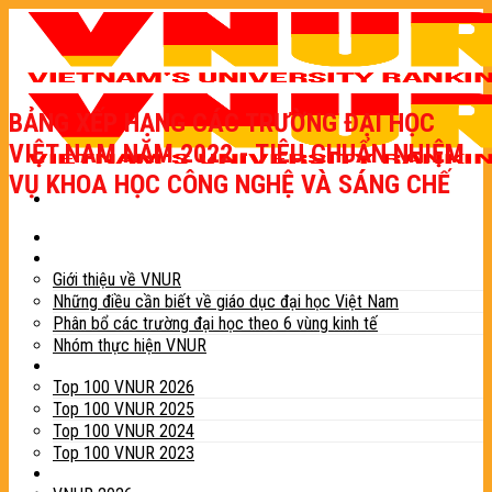
Skip
to
content
BẢNG XẾP HẠNG CÁC TRƯỜNG ĐẠI HỌC
VIỆT NAM NĂM 2022 - TIÊU CHUẨN NHIỆM
VỤ KHOA HỌC CÔNG NGHỆ VÀ SÁNG CHẾ
Trang chủ
Giới thiệu
Giới thiệu về VNUR
Những điều cần biết về giáo dục đại học Việt Nam
Phân bổ các trường đại học theo 6 vùng kinh tế
Nhóm thực hiện VNUR
Bảng xếp hạng
Top 100 VNUR 2026
Top 100 VNUR 2025
Top 100 VNUR 2024
Top 100 VNUR 2023
Phương pháp xếp hạng