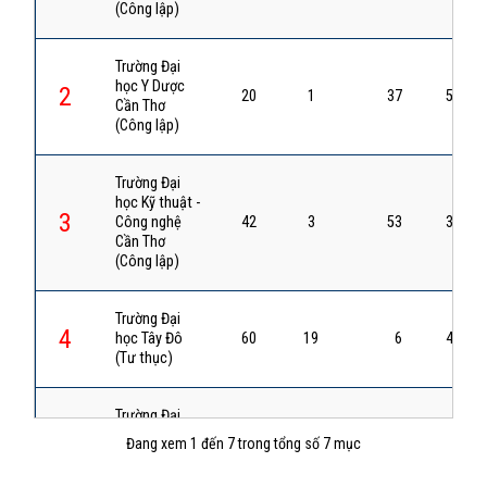
(Công lập)
Trường Đại
học Y Dược
2
20
1
37
57
Cần Thơ
(Công lập)
Trường Đại
học Kỹ thuật -
3
Công nghệ
42
3
53
35
Cần Thơ
(Công lập)
Trường Đại
4
học Tây Đô
60
19
6
41
(Tư thục)
Trường Đại
học Tiền
5
Đang xem 1 đến 7 trong tổng số 7 mục
52
15
27
84
Giang
(Công lập)