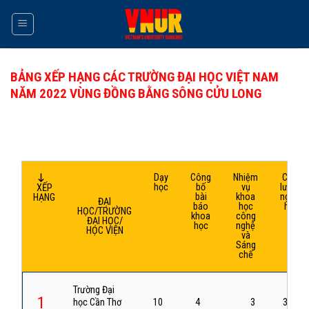
Skip
to
content
BẢNG XẾP HẠNG CÁC TRƯỜNG ĐẠI HỌC VIỆT NAM
NĂM 2022 VÙNG ĐỒNG BẰNG SÔNG CỬU LONG
Dạy
Công
Nhiệm
Chất
học
bố
vụ
lượng
XẾP
bài
khoa
người
HẠNG
ĐẠI
báo
học
học
HỌC/TRƯỜNG
khoa
công
ĐẠI HỌC/
học
nghệ
HỌC VIỆN
và
Sáng
chế
Trường Đại
1
học Cần Thơ
10
4
3
34