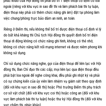
phúc khảo của Hội đồng thi phải bố trí 1 điện thoại cố định có loa
ngoài (riêng với khu vực in sao đề thi và làm phách bài thi tự luận,
điện thoại này phải có thêm chức năng ghi âm) đặt tại phòng làm
việc chung/phòng trực bảo đảm an ninh, an toàn.
Riêng ở Điểm thi, nếu không thể bố trí được điện thoại cố định vì lý
do bất khả kháng thì Chủ tịch Hội đồng thi quyết định bố trí điện
thoại di động không có chức năng ghi hình, không có thẻ nhớ,
không có chức năng kết nối mạng internet và được niêm phong khi
không sử dụng.
Chỉ sử dụng chức năng nghe, gọi của điện thoại để liên lạc với Hội
đồng thi, Ban Chỉ đạo thi các cấp; mọi liên lạc qua điện thoại đều
phải bật loa ngoài để nghe công khai, đều phải ghi nhật ký và phải
có sự chứng kiến của ủy viên làm nhiệm vụ giám sát theo quy định
(đối với khu vực in sao đề thi) hoặc Phó trưởng Điểm thi phụ trách
cơ sở vật chất (đối với khu vực coi thi) hoặc công an (đối với khu
vực làm phách bài thi tự luận) hoặc thư ký Hội đồng thi (đối với khu
vực chấm thi, phúc khảo).