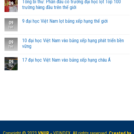
Tổng bí thư: Phấn đấu có trường đại học lọt Top 100
09
trường hàng đầu trên thế giới
Th1
9 đại học Việt Nam lọt bảng xếp hạng thế giới
09
Th1
10 đại học Việt Nam vào bảng xếp hạng phát triển bền
09
vững
Th1
17 đại học Việt Nam vào bảng xếp hạng châu Á
09
Th1
Copyright © 2023
VNUR -
VEINDEX. All rights reserved.
Created by