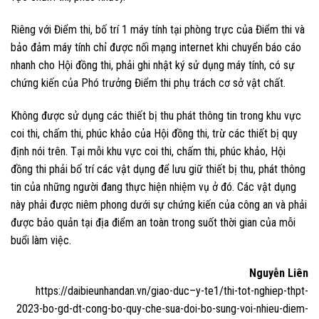
Riêng với Điểm thi, bố trí 1 máy tính tại phòng trực của Điểm thi và
bảo đảm máy tính chỉ được nối mạng internet khi chuyển báo cáo
nhanh cho Hội đồng thi, phải ghi nhật ký sử dụng máy tính, có sự
chứng kiến của Phó trưởng Điểm thi phụ trách cơ sở vật chất.
Không được sử dụng các thiết bị thu phát thông tin trong khu vực
coi thi, chấm thi, phúc khảo của Hội đồng thi, trừ các thiết bị quy
định nói trên. Tại mỗi khu vực coi thi, chấm thi, phúc khảo, Hội
đồng thi phải bố trí các vật dụng để lưu giữ thiết bị thu, phát thông
tin của những người đang thực hiện nhiệm vụ ở đó. Các vật dụng
này phải được niêm phong dưới sự chứng kiến của công an và phải
được bảo quản tại địa điểm an toàn trong suốt thời gian của mỗi
buổi làm việc.
Nguyễn Liên
https://daibieunhandan.vn/giao-duc–y-te1/thi-tot-nghiep-thpt-
2023-bo-gd-dt-cong-bo-quy-che-sua-doi-bo-sung-voi-nhieu-diem-