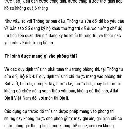
trực tiếp) kiểu căn cước công dân, được chụp trước thời gian nộp
hồ sơ không quá 6 tháng.
Như vậy, so với Thông tư ban đầu, Thông tư sửa đổi đã bỏ yêu cầu
về bản sao Sổ đăng ký hộ khẩu thường trú để được hưởng chế độ
ưu tiên liên quan đến nơi đăng ký hộ khẩu thường trú và thêm các
yêu cầu về ảnh trong hồ sơ.
Thí sinh được mang gì vào phòng thi?
Về các quy định thí sinh phải tuân thủ trong phòng thi, tại Thông tư
sửa đổi, Bộ GD-ĐT quy định thí sinh chỉ được mang vào phòng thi:
Bút viết, bút chì, compa, tẩy, thước kẻ, thước tính; máy tính bỏ túi
không có chức năng soạn thảo văn bản, không có thẻ nhớ; Atlat
Địa lí Việt Nam đối với môn thi Địa lí.
Các dụng cụ trước đó thí sinh được phép mang vào phòng thi
nhưng nay không được cho phép gồm: máy ghi âm, ghi hình chỉ có
chức năng ghi thông tin nhưng không thể nghe, xem và không