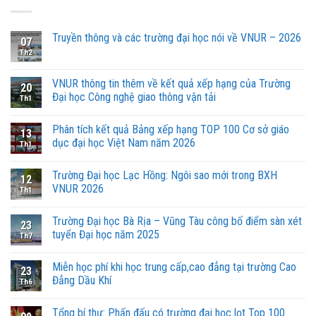
Truyền thông và các trường đại học nói về VNUR – 2026
07
Th2
VNUR thông tin thêm về kết quả xếp hạng của Trường
20
Đại học Công nghệ giao thông vận tải
Th1
Phân tích kết quả Bảng xếp hạng TOP 100 Cơ sở giáo
13
dục đại học Việt Nam năm 2026
Th1
Trường Đại học Lạc Hồng: Ngôi sao mới trong BXH
12
VNUR 2026
Th1
Trường Đại học Bà Rịa – Vũng Tàu công bố điểm sàn xét
23
tuyển Đại học năm 2025
Th7
Miễn học phí khi học trung cấp,cao đẳng tại trường Cao
23
Đẳng Dầu Khí
Th6
Tổng bí thư: Phấn đấu có trường đại học lọt Top 100