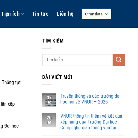
Tiện ích
Tin tức
Liên hệ
TÌM KIẾM
BÀI VIẾT MỚI
c Thắng tụt
Truyền thông và các trường đại
07
học nói về VNUR – 2026
Th2
 lần xếp
VNUR thông tin thêm về kết quả
20
xếp hạng của Trường Đại học
Th1
ng Đại học
Công nghệ giao thông vận tải