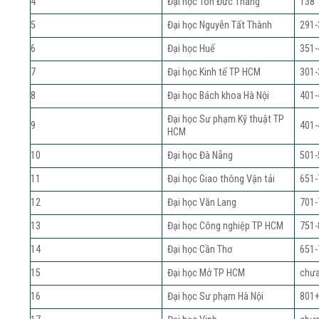
4
Đại học Tôn Đức Thắng
138
5
Đại học Nguyễn Tất Thành
291-
6
Đại học Huế
351-
7
Đại học Kinh tế TP HCM
301-
8
Đại học Bách khoa Hà Nội
401-
Đại học Sư phạm Kỹ thuật TP
9
401-
HCM
10
Đại học Đà Nẵng
501-
11
Đại học Giao thông Vận tải
651-
12
Đại học Văn Lang
701-
13
Đại học Công nghiệp TP HCM
751-
14
Đại học Cần Thơ
651-
15
Đại học Mở TP HCM
chưa
16
Đại học Sư phạm Hà Nội
801