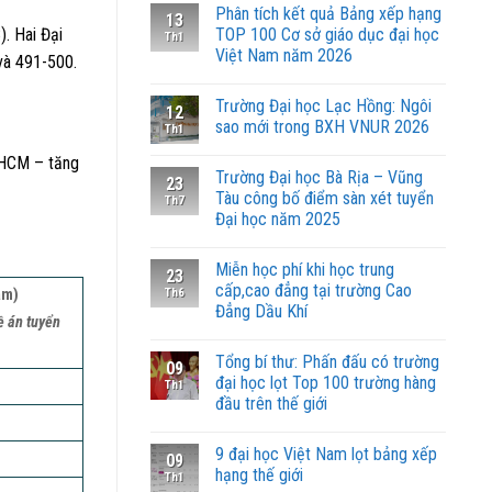
Phân tích kết quả Bảng xếp hạng
13
. Hai Đại
TOP 100 Cơ sở giáo dục đại học
Th1
Việt Nam năm 2026
và 491-500.
Trường Đại học Lạc Hồng: Ngôi
12
sao mới trong BXH VNUR 2026
Th1
 HCM – tăng
Trường Đại học Bà Rịa – Vũng
23
Tàu công bố điểm sàn xét tuyển
Th7
Đại học năm 2025
Miễn học phí khi học trung
23
cấp,cao đẳng tại trường Cao
Th6
ăm)
Đẳng Dầu Khí
ề án tuyển
Tổng bí thư: Phấn đấu có trường
09
đại học lọt Top 100 trường hàng
Th1
đầu trên thế giới
9 đại học Việt Nam lọt bảng xếp
09
hạng thế giới
Th1