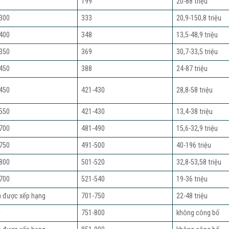
199
20-88 triệu
300
333
20,9-150,8 triệu
400
348
13,5-48,9 triệu
350
369
30,7-33,5 triệu
450
388
24-87 triệu
450
421-430
28,8-58 triệu
550
421-430
13,4-38 triệu
700
481-490
15,6-32,9 triệu
750
491-500
40-196 triệu
800
501-520
32,8-53,58 triệu
700
521-540
19-36 triệu
 được xếp hạng
701-750
22-48 triệu
+
751-800
không công bố