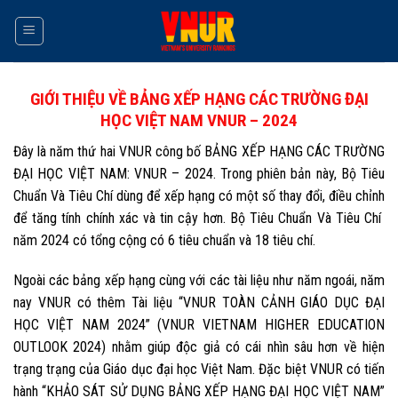
Skip
to
content
GIỚI THIỆU VỀ BẢNG XẾP HẠNG
CÁC TRƯỜNG ĐẠI
HỌC VIỆT NAM
VNUR – 2024
Đây là năm thứ hai VNUR công bố BẢNG XẾP HẠNG CÁC TRƯỜNG
ĐẠI HỌC VIỆT NAM: VNUR – 2024. Trong phiên bản này, Bộ Tiêu
Chuẩn Và Tiêu Chí dùng để xếp hạng có một số thay đổi, điều chỉnh
để tăng tính chính xác và tin cậy hơn. Bộ Tiêu Chuẩn Và Tiêu Chí
năm 2024 có tổng cộng có 6 tiêu chuẩn và 18 tiêu chí.
Ngoài các bảng xếp hạng cùng với các tài liệu như năm ngoái, năm
nay
VNUR có thêm Tài liệu “VNUR TOÀN CẢNH GIÁO DỤC ĐẠI
HỌC VIỆT NAM 2024” (VNUR VIETNAM HIGHER EDUCATION
OUTLOOK 2024) nhằm giúp độc giả có cái nhìn sâu hơn về hiện
trạng trạng của Giáo dục đại học Việt Nam. Đặc biệt VNUR có tiến
hành “KHẢO SÁT SỬ DỤNG BẢNG XẾP HẠNG ĐẠI HỌC VIỆT NAM”