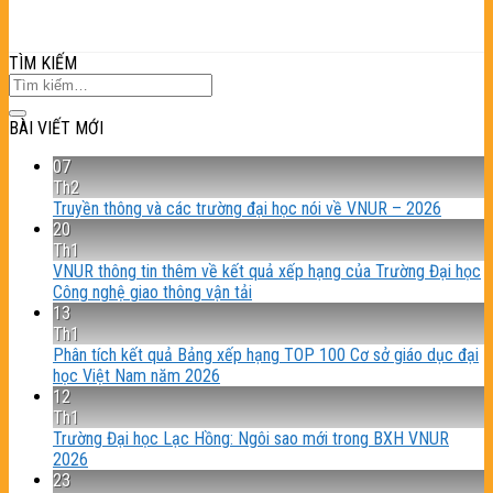
TÌM KIẾM
BÀI VIẾT MỚI
07
Th2
Truyền thông và các trường đại học nói về VNUR – 2026
20
Th1
VNUR thông tin thêm về kết quả xếp hạng của Trường Đại học
Công nghệ giao thông vận tải
13
Th1
Phân tích kết quả Bảng xếp hạng TOP 100 Cơ sở giáo dục đại
học Việt Nam năm 2026
12
Th1
Trường Đại học Lạc Hồng: Ngôi sao mới trong BXH VNUR
2026
23