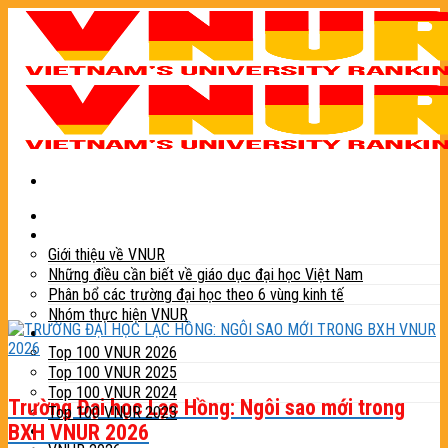
Skip
to
content
Trang chủ
Giới thiệu
Giới thiệu về VNUR
Những điều cần biết về giáo dục đại học Việt Nam
Phân bổ các trường đại học theo 6 vùng kinh tế
Nhóm thực hiện VNUR
Bảng xếp hạng
Top 100 VNUR 2026
Top 100 VNUR 2025
Top 100 VNUR 2024
Trường Đại học Lạc Hồng: Ngôi sao mới trong
Top 100 VNUR 2023
BXH VNUR 2026
Phương pháp xếp hạng