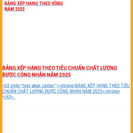
BẢNG XẾP HẠNG THEO VÙNG
NĂM 2025
BẢNG XẾP HẠNG THEO TIÊU CHUẨN CHẤT LƯỢNG
ĐƯỢC CÔNG NHẬN NĂM 2025
<h3 style=”text-align: center;”><strong>BẢNG XẾP HẠNG THEO TIÊU
CHUẨN CHẤT LƯỢNG ĐƯỢC CÔNG NHẬN NĂM 2025</strong>
</h3>...