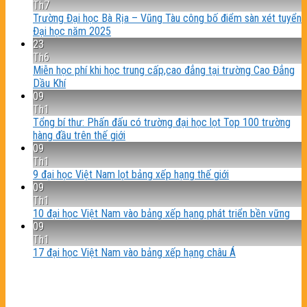
Th7
Trường Đại học Bà Rịa – Vũng Tàu công bố điểm sàn xét tuyển
Đại học năm 2025
23
Th6
Miễn học phí khi học trung cấp,cao đẳng tại trường Cao Đẳng
Dầu Khí
09
Th1
Tổng bí thư: Phấn đấu có trường đại học lọt Top 100 trường
hàng đầu trên thế giới
09
Th1
9 đại học Việt Nam lọt bảng xếp hạng thế giới
09
Th1
10 đại học Việt Nam vào bảng xếp hạng phát triển bền vững
09
Th1
17 đại học Việt Nam vào bảng xếp hạng châu Á