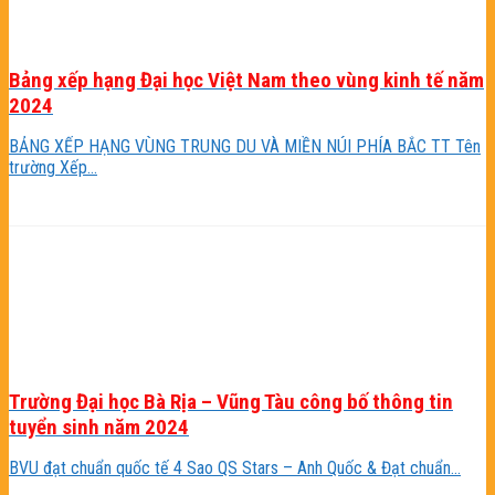
Bảng xếp hạng Đại học Việt Nam theo vùng kinh tế năm
2024
BẢNG XẾP HẠNG VÙNG TRUNG DU VÀ MIỀN NÚI PHÍA BẮC TT Tên
trường Xếp...
Trường Đại học Bà Rịa – Vũng Tàu công bố thông tin
tuyển sinh năm 2024
BVU đạt chuẩn quốc tế 4 Sao QS Stars – Anh Quốc & Đạt chuẩn...