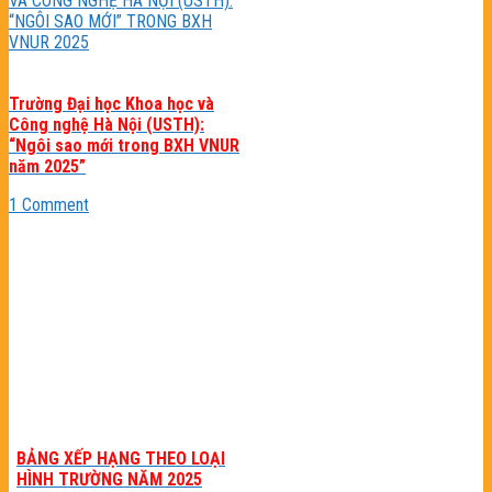
Trường Đại học Khoa học và
Công nghệ Hà Nội (USTH):
“Ngôi sao mới trong BXH VNUR
năm 2025”
1 Comment
BẢNG XẾP HẠNG THEO LOẠI
HÌNH TRƯỜNG NĂM 2025