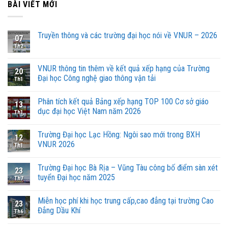
BÀI VIẾT MỚI
Truyền thông và các trường đại học nói về VNUR – 2026
07
Th2
VNUR thông tin thêm về kết quả xếp hạng của Trường
20
Đại học Công nghệ giao thông vận tải
Th1
Phân tích kết quả Bảng xếp hạng TOP 100 Cơ sở giáo
13
dục đại học Việt Nam năm 2026
Th1
Trường Đại học Lạc Hồng: Ngôi sao mới trong BXH
12
VNUR 2026
Th1
Trường Đại học Bà Rịa – Vũng Tàu công bố điểm sàn xét
23
tuyển Đại học năm 2025
Th7
Miễn học phí khi học trung cấp,cao đẳng tại trường Cao
23
Đẳng Dầu Khí
Th6