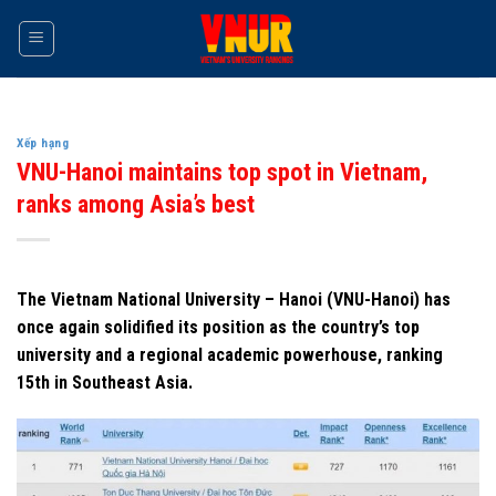
Skip
to
content
Xếp hạng
VNU-Hanoi maintains top spot in Vietnam,
ranks among Asia’s best
The Vietnam National University – Hanoi (VNU-Hanoi) has
once again solidified its position as the country’s top
university and a regional academic powerhouse, ranking
15th in Southeast Asia.